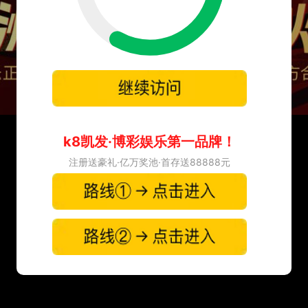
k8凯发·博彩娱乐第一品牌！
注册送豪礼·亿万奖池·首存送88888元